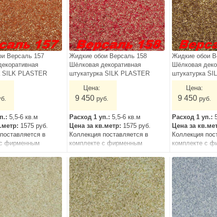
ои Версаль 157
Жидкие обои Версаль 158
Жидкие обои В
декоративная
Шёлковая декоративная
Шёлковая деко
а SILK PLASTER
штукатурка SILK PLASTER
штукатурка S
Цена:
Цена:
9 450
9 450
уб.
руб.
руб.
п.:
5,5-6 кв.м
Расход 1 уп.:
5,5-6 кв.м
Расход 1 уп.:
в.метр:
1575 руб.
Цена за кв.метр:
1575 руб.
Цена за кв.ме
поставляется в
Коллекция поставляется в
Коллекция пос
 с фирменным
комплекте с фирменным
комплекте с ф
грунтом.
грунтом.