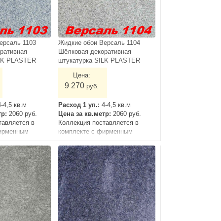
ерсаль 1103
Жидкие обои Версаль 1104
ративная
Шёлковая декоративная
ILK PLASTER
штукатурка SILK PLASTER
Цена:
9 270
руб.
4-4,5 кв.м
Расход 1 уп.:
4-4,5 кв.м
тр:
2060 руб.
Цена за кв.метр:
2060 руб.
тавляется в
Коллекция поставляется в
ирменным
комплекте с фирменным
м.
грунтом и лаком.