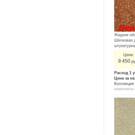
Жидкие об
Шёлковая 
штукатурк
Цена:
9 450
р
Расход 1 у
Цена за к
Коллекция 
комплекте
грунтом.