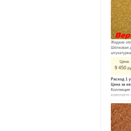
Жидкие об
Шёлковая 
штукатурк
Цена:
9 450
р
Расход 1 у
Цена за к
Коллекция 
комплекте
грунтом.