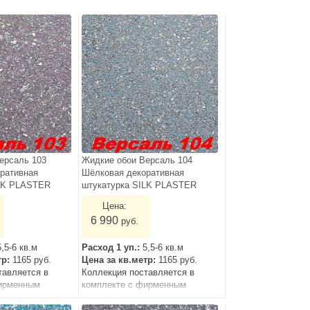
ерсаль 103
Жидкие обои Версаль 104
ративная
Шёлковая декоративная
ILK PLASTER
штукатурка SILK PLASTER
Цена:
6 990
руб.
5,5-6 кв.м
Расход 1 уп.:
5,5-6 кв.м
тр:
1165 руб.
Цена за кв.метр:
1165 руб.
тавляется в
Коллекция поставляется в
ирменным
комплекте с фирменным
грунтом.