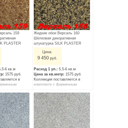
ерсаль 159
Жидкие обои Версаль 160
ративная
Шёлковая декоративная
ILK PLASTER
штукатурка SILK PLASTER
Цена:
9 450
руб.
5,5-6 кв.м
Расход 1 уп.:
5,5-6 кв.м
тр:
1575 руб.
Цена за кв.метр:
1575 руб.
тавляется в
Коллекция поставляется в
ирменным
комплекте с фирменным
грунтом.