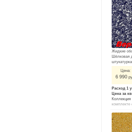
Жидкие об
Шёлковая 
штукатурк
Цена:
6 990
р
Расход 1 у
Цена за к
Коллекция 
комплекте
грунтом.