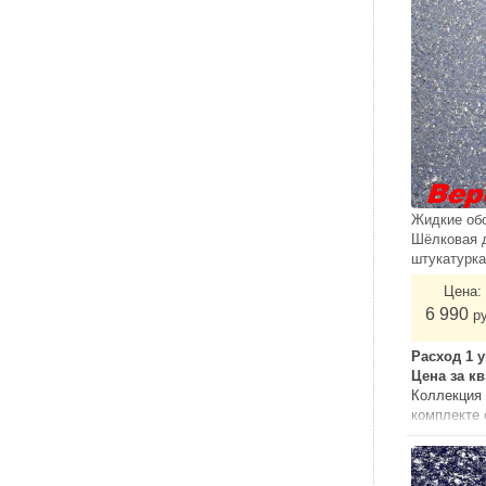
Жидкие об
Шёлковая 
штукатурк
Цена:
6 990
р
Расход 1 у
Цена за к
Коллекция 
комплекте
грунтом.