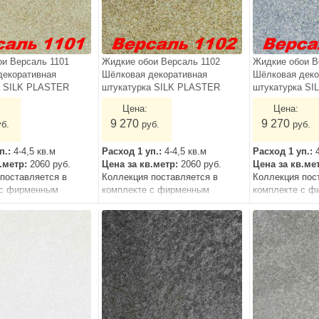
ои Версаль 1101
Жидкие обои Версаль 1102
Жидкие обои В
декоративная
Шёлковая декоративная
Шёлковая деко
а SILK PLASTER
штукатурка SILK PLASTER
штукатурка S
Цена:
Цена:
9 270
9 270
уб.
руб.
руб.
п.:
4-4,5 кв.м
Расход 1 уп.:
4-4,5 кв.м
Расход 1 уп.:
в.метр:
2060 руб.
Цена за кв.метр:
2060 руб.
Цена за кв.ме
поставляется в
Коллекция поставляется в
Коллекция пос
 с фирменным
комплекте с фирменным
комплекте с ф
лаком.
грунтом и лаком.
грунтом и лако