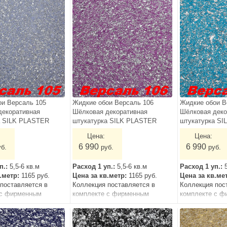
ои Версаль 105
Жидкие обои Версаль 106
Жидкие обои В
декоративная
Шёлковая декоративная
Шёлковая деко
а SILK PLASTER
штукатурка SILK PLASTER
штукатурка S
Цена:
Цена:
6 990
6 990
уб.
руб.
руб.
п.:
5,5-6 кв.м
Расход 1 уп.:
5,5-6 кв.м
Расход 1 уп.:
в.метр:
1165 руб.
Цена за кв.метр:
1165 руб.
Цена за кв.ме
поставляется в
Коллекция поставляется в
Коллекция пос
 с фирменным
комплекте с фирменным
комплекте с ф
грунтом.
грунтом.