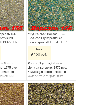
ерсаль 155
Жидкие обои Версаль 156
ративная
Шёлковая декоративная
ILK PLASTER
штукатурка SILK PLASTER
Цена:
9 450
руб.
5,5-6 кв.м
Расход 1 уп.:
5,5-6 кв.м
тр:
1575 руб.
Цена за кв.метр:
1575 руб.
тавляется в
Коллекция поставляется в
ирменным
комплекте с фирменным
грунтом.