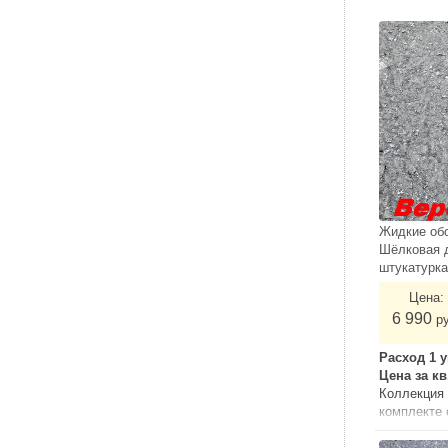
Жидкие об
Шёлковая 
штукатурк
Цена:
6 990
р
Расход 1 у
Цена за к
Коллекция 
комплекте
грунтом.