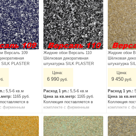
ои Версаль 109
Жидкие обои Версаль 110
Жидкие обои В
декоративная
Шёлковая декоративная
Шёлковая деко
а SILK PLASTER
штукатурка SILK PLASTER
штукатурка S
Цена:
Цена:
6 990
9 450
уб.
руб.
руб.
п.:
5,5-6 кв.м
Расход 1 уп.:
5,5-6 кв.м
Расход 1 уп.:
в.метр:
1165 руб.
Цена за кв.метр:
1165 руб.
Цена за кв.ме
поставляется в
Коллекция поставляется в
Коллекция пос
 с фирменным
комплекте с фирменным
комплекте с ф
грунтом.
грунтом.