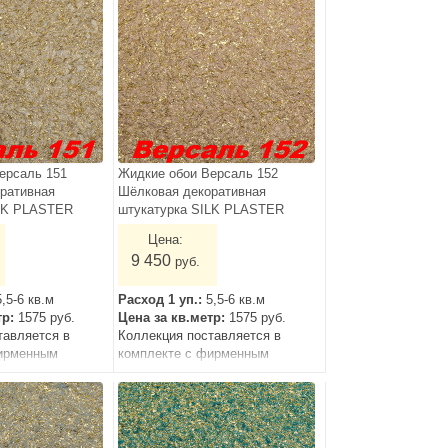
ерсаль 151
Жидкие обои Версаль 152
ративная
Шёлковая декоративная
ILK PLASTER
штукатурка SILK PLASTER
Цена:
9 450
руб.
5,5-6 кв.м
Расход 1 уп.:
5,5-6 кв.м
тр:
1575 руб.
Цена за кв.метр:
1575 руб.
тавляется в
Коллекция поставляется в
ирменным
комплекте с фирменным
грунтом.