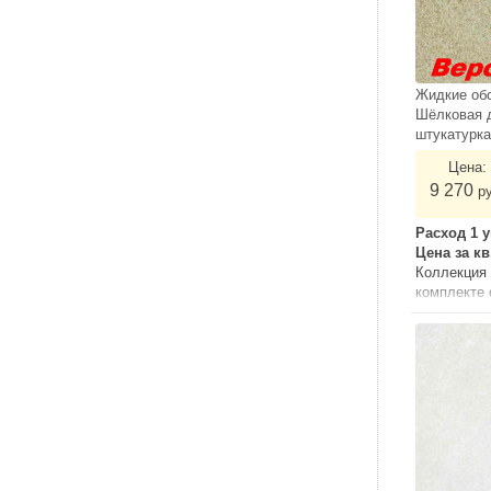
Жидкие об
Шёлковая 
штукатурк
Цена:
9 270
р
Расход 1 у
Цена за к
Коллекция 
комплекте
грунтом и 