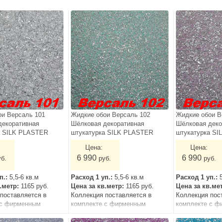
ои Версаль 101
Жидкие обои Версаль 102
Жидкие обои В
декоративная
Шёлковая декоративная
Шёлковая деко
а SILK PLASTER
штукатурка SILK PLASTER
штукатурка S
Цена:
Цена:
6 990
6 990
уб.
руб.
руб.
п.:
5,5-6 кв.м
Расход 1 уп.:
5,5-6 кв.м
Расход 1 уп.:
в.метр:
1165 руб.
Цена за кв.метр:
1165 руб.
Цена за кв.ме
поставляется в
Коллекция поставляется в
Коллекция пос
 с фирменным
комплекте с фирменным
комплекте с ф
грунтом.
грунтом.