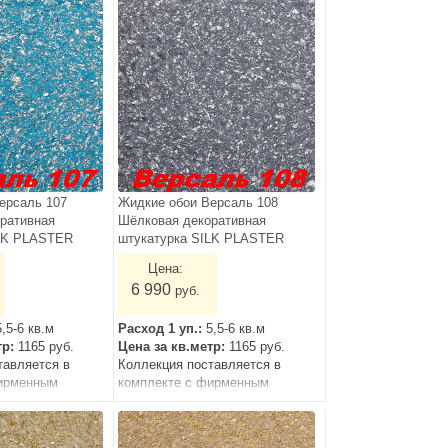
ерсаль 107
Жидкие обои Версаль 108
ративная
Шёлковая декоративная
ILK PLASTER
штукатурка SILK PLASTER
Цена:
6 990
руб.
5,5-6 кв.м
Расход 1 уп.:
5,5-6 кв.м
тр:
1165 руб.
Цена за кв.метр:
1165 руб.
тавляется в
Коллекция поставляется в
ирменным
комплекте с фирменным
грунтом.