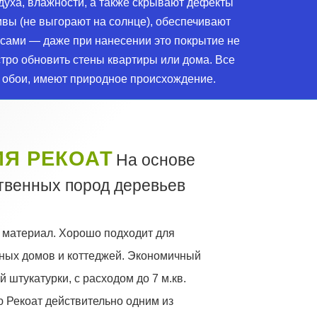
духа, влажности, а также скрывают дефекты
ивы (не выгорают на солнце), обеспечивают
 сами — даже при нанесении это покрытие не
стро обновить стены квартиры или дома. Все
 обои, имеют природное происхождение.
Я РЕКОАТ
На основе
твенных пород деревьев
 материал. Хорошо подходит для
ных домов и коттеджей. Экономичный
 штукатурки, с расходом до 7 м.кв.
ю Рекоат действительно одним из