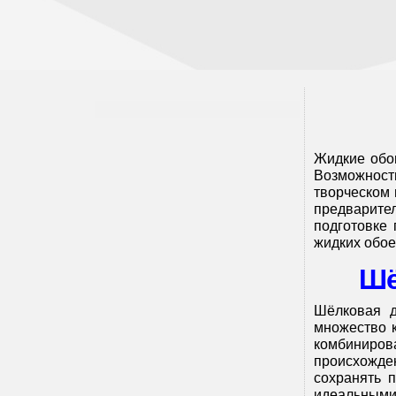
Жидкие обои
Возможность
творческом 
предварите
подготовке
жидких обое
Шё
Шёлковая д
множество 
комбиниров
происхожде
сохранять 
идеальными 