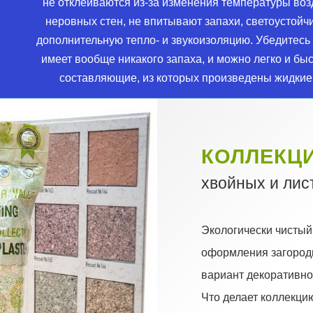
не отклеиваются из-за изменения температуры воз
неровных стен, не впитывают запахи, светоустойч
дополнительную тепло- и звукоизоляцию. Убедитесь
имеет вообще никакого запаха, и можно легко и бы
составляющие, из которых произведены жидкие
КОЛЛЕКЦИ
хвойных и лис
Экологически чистый
оформления загород
вариант декоративной
Что делает коллекци