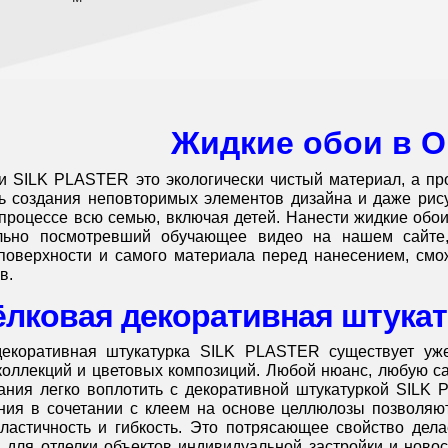
Жидкие обои в 
 SILK PLASTER это экологически чистый материал, а про
 создания неповторимых элементов дизайна и даже рисун
процессе всю семью, включая детей. Нанести жидкие обои
льно посмотревший обучающее видео на нашем сайте,
 поверхности и самого материала перед нанесением, смо
в.
лковая декоративная штукат
екоративная штукатурка SILK PLASTER существует уже
коллекций и цветовых композиций. Любой нюанс, любую с
ания легко воплотить с декоративной штукатуркой SILK 
ния в сочетании с клеем на основе целлюлозы позволяю
пластичность и гибкость. Это потрясающее свойство де
для отделки объектов индивидуальной застройки и новост