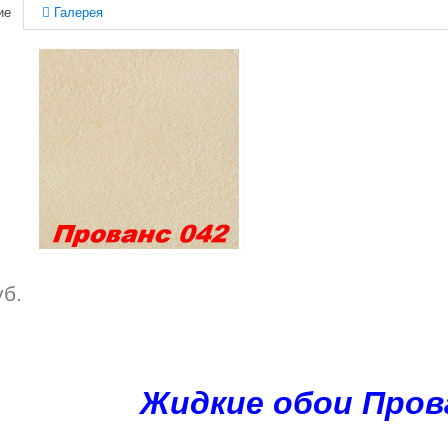
ие
Галерея
уб.
Жидкие обои Пров